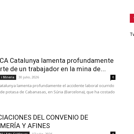
T
ICA Catalunya lamenta profundamente
rte de un trabajador en la mina de...
30 julio, 2026
 i Mineria
0
atalunya lamenta profundamente el accidente laboral ocurrido
 de potasa de Cabanasas, en Súria (Barcelona), que ha costado
IACIONES DEL CONVENIO DE
MERÍA Y AFINES
17 julio, 2026