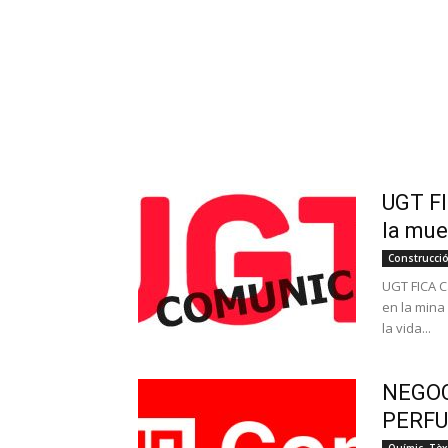
UGT F
la mue
Construcció
UGT FICA C
en la mina
la vida...
NEGOC
PERFU