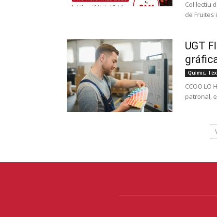
Col·lectiu
de Fruites 
UGT FI
gráfic
Químic, Tèxt
CCOO LO HA
patronal, e