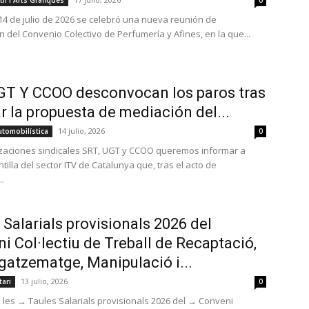
il i Arts Gràfiques
0
14 de julio de 2026 se celebró una nueva reunión de
n del Convenio Colectivo de Perfumería y Afines, en la que...
GT Y CCOO desconvocan los paros tras
r la propuesta de mediación del...
14 julio, 2026
utomobilística
0
zaciones sindicales SRT, UGT y CCOO queremos informar a
ntilla del sector ITV de Catalunya que, tras el acto de
.
 Salarials provisionals 2026 del
i Col·lectiu de Treball de Recaptació,
tzematge, Manipulació i...
13 julio, 2026
ari
0
 les → Taules Salarials provisionals 2026 del → Conveni