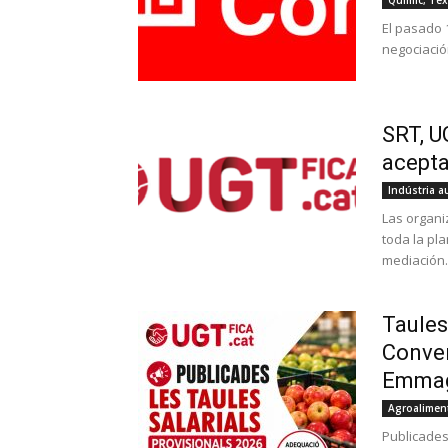
Químic, Tèxt
El pasado 
negociació
SRT, U
acepta
Indústria a
Las organi
toda la pla
mediación..
Taules
Conven
Emmaga
Agroaliment
Publicades