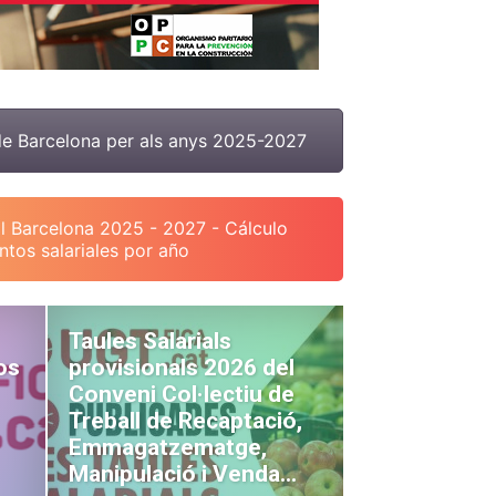
 de Barcelona per als anys 2025-2027
 Barcelona 2025 - 2027 - Cálculo
ntos salariales por año
Taules Salarials
os
provisionals 2026 del
Conveni Col·lectiu de
Treball de Recaptació,
Emmagatzematge,
Manipulació i Venda...