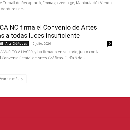
 de Treball de Recaptació, Emmagatzematge, Manipulació i Venda
i Verdures de...
CA NO firma el Convenio de Artes
as a todas luces insuficiente
10 julio, 2026
il i Arts Gràfiques
0
 VUELTO A HACER, y ha firmado en solitario, junto con la
l Convenio Estatal de Artes Gráficas. El día 9 de...
Veure'n més