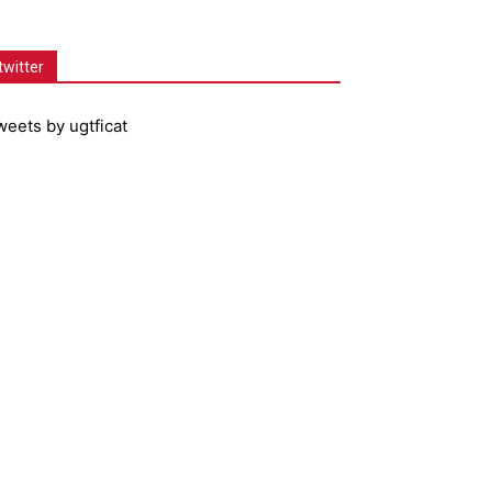
twitter
weets by ugtficat