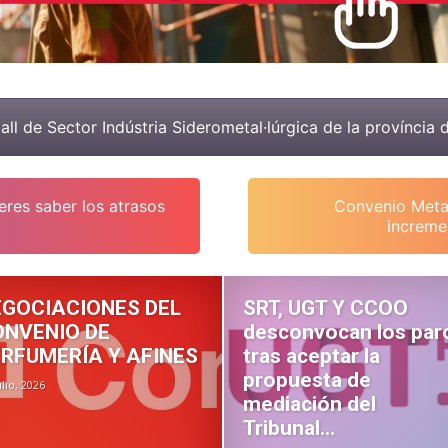
all de Sector Indústria Siderometal·lúrgica de la província
res saber los atrasos
Convenio Metal
increme
EGOCIACIONES DEL
SRT, UGT Y CCOO
ONVENIO DE
desconvocan los par
RFUMERÍA Y AFINES
tras aceptar la
propuesta de
ulio, 2026
mediación del
Tribunal...