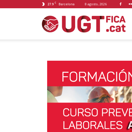
C
27.9
8 agosto, 2026
Barcelona
U
F
C