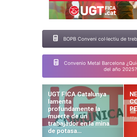
BOPB Conveni col·lectiu de treb
Convenio Metal Barcelona ¿Quie
del año 2025?
UGT FICA Catalunya
N
lamenta
C
profundamente la
PE
muerte de un
17 j
trabajador en la mina
de potasa...