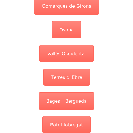
Comarques de Girona
Osona
Vallès Occidental
Terres d´Ebre
Bages – Berguedà
Baix Llobregat