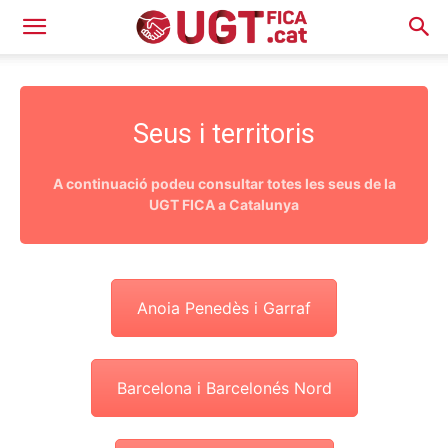
Seus i territoris
A continuació podeu consultar totes les seus de la
UGT FICA a Catalunya
Anoia Penedès i Garraf
Barcelona i Barcelonés Nord