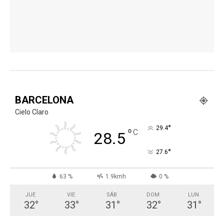
BARCELONA
Cielo Claro
°
29.4
°
C
28.5
°
27.6
63 %
1.9kmh
0 %
JUE
VIE
SÁB
DOM
LUN
32
°
33
°
31
°
32
°
31
°