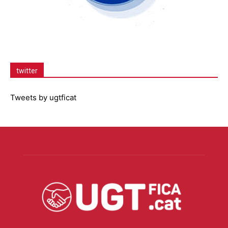
twitter
Tweets by ugtficat