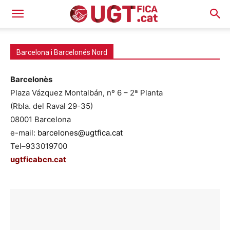
Barcelona i Barcelonés Nord
Barcelonès
Plaza Vázquez Montalbán, nº 6 – 2ª Planta
(Rbla. del Raval 29-35)
08001 Barcelona
e-mail:
barcelones@ugtfica.cat
Tel–933019700
ugtficabcn.cat