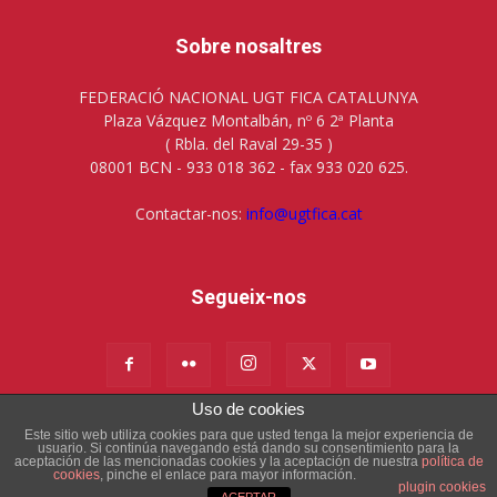
Sobre nosaltres
FEDERACIÓ NACIONAL UGT FICA CATALUNYA
Plaza Vázquez Montalbán, nº 6 2ª Planta
( Rbla. del Raval 29-35 )
08001 BCN - 933 018 362 - fax 933 020 625.
Contactar-nos:
info@ugtfica.cat
Segueix-nos
Uso de cookies
Este sitio web utiliza cookies para que usted tenga la mejor experiencia de
Avís Legal
Política de cookies
usuario. Si continúa navegando está dando su consentimiento para la
aceptación de las mencionadas cookies y la aceptación de nuestra
política de
cookies
, pinche el enlace para mayor información.
© UGT FICA Catalunya
plugin cookies