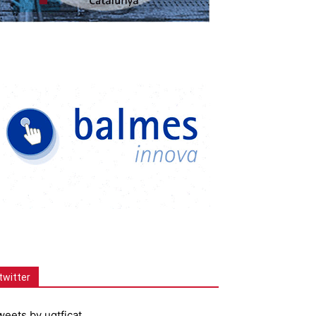
twitter
weets by ugtficat