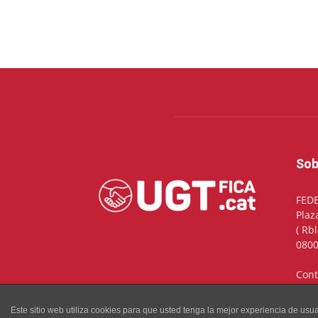
Sob
FED
Plaz
( Rb
0800
Cont
Este sitio web utiliza cookies para que usted tenga la mejor experiencia de u