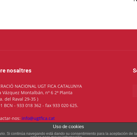
re nosaltres
S
ERACIÓ NACIONAL UGT FICA CATALUNYA
a Vázquez Montalbán, nº 6 2ª Planta
la. del Raval 29-35 )
1 BCN - 933 018 362 - fax 933 020 625.
actar-nos:
info@ugtfica.cat
Uso de cookies
suario. Si continúa navegando está dando su consentimiento para la aceptación de 