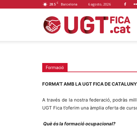
C
28.5
6 agosto, 2026
Barcelona
U
F
Formació
FORMA’T AMB LA UGT FICA DE CATALUN
C
A través de la nostra federació, podràs mill
UGT Fica t’oferim una àmplia oferta de curs
Què és la formació ocupacional?