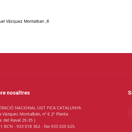
nuel Vázquez Montalban ,6
re nosaltres
S
ERACIÓ NACIONAL UGT FICA CATALUNYA
a Vázquez Montalbán, nº 6 2ª Planta
a. del Raval 29-35 )
1 BCN - 933 018 362 - fax 933 020 625.