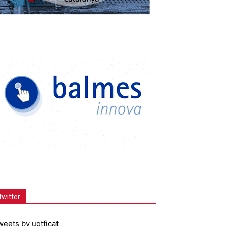
twitter
weets by ugtficat