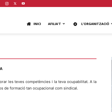
GT
Loading…
INICI
AFILIA’T
L’ORGANITZACIÓ
ICA
YA
atalunya
orar les teves competències i la teva ocupabilitat. A la
os de formació tan ocupacional com sindical.