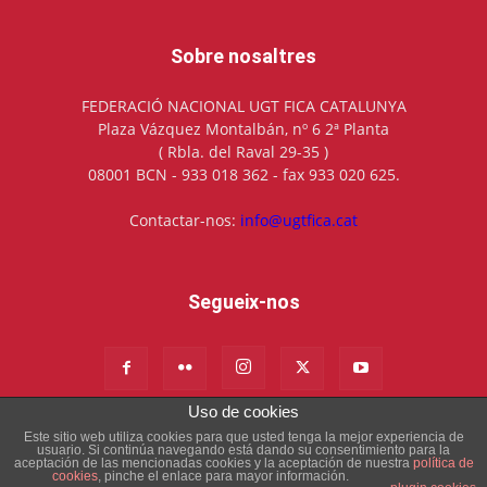
Sobre nosaltres
FEDERACIÓ NACIONAL UGT FICA CATALUNYA
Plaza Vázquez Montalbán, nº 6 2ª Planta
( Rbla. del Raval 29-35 )
08001 BCN - 933 018 362 - fax 933 020 625.
Contactar-nos:
info@ugtfica.cat
Segueix-nos
Uso de cookies
Este sitio web utiliza cookies para que usted tenga la mejor experiencia de
Avís Legal
Política de cookies
usuario. Si continúa navegando está dando su consentimiento para la
aceptación de las mencionadas cookies y la aceptación de nuestra
política de
cookies
, pinche el enlace para mayor información.
© UGT FICA Catalunya