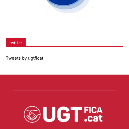
twitter
Tweets by ugtficat