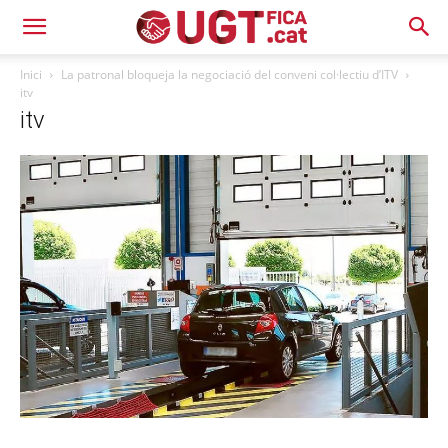
Inici
La patronal bloqueja la negociació del conveni col·lectiu d’ITV
itv
itv