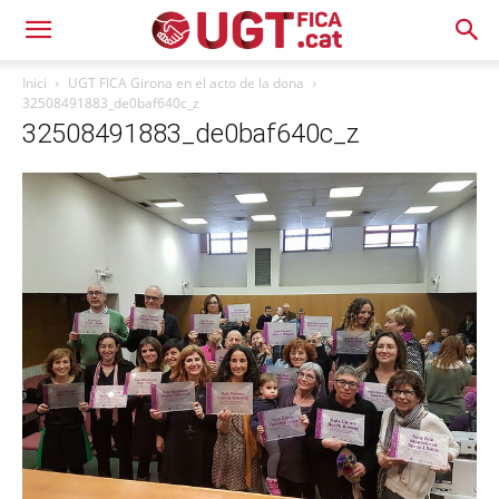
Inici
UGT FICA Girona en el acto de la dona
32508491883_de0baf640c_z
32508491883_de0baf640c_z