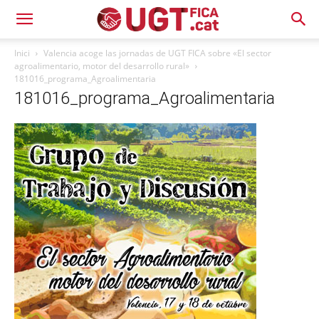
Inici
Valencia acoge las jornadas de UGT FICA sobre «El sector
agroalimentario, motor del desarrollo rural»
181016_programa_Agroalimentaria
181016_programa_Agroalimentaria