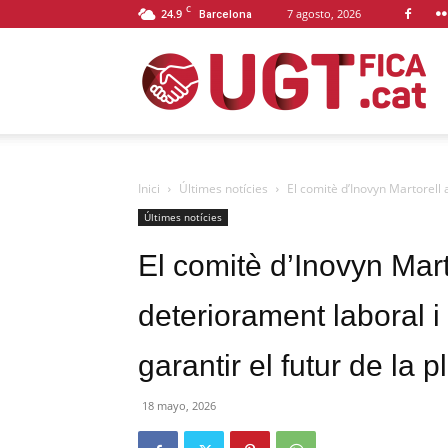
C
24.9
7 agosto, 2026
Barcelona
U
F
Inici
Últimes notícies
El comitè d’Inovyn Martorell 
Últimes notícies
El comitè d’Inovyn Mart
C
deteriorament laboral i
garantir el futur de la p
18 mayo, 2026