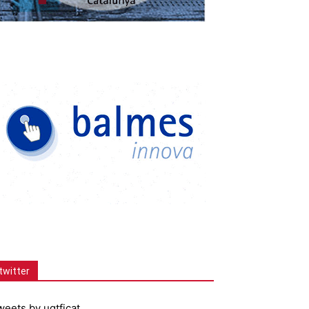
twitter
weets by ugtficat