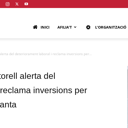
GT
Loading…
INICI
AFILIA’T
L’ORGANITZACIÓ
ICA
alerta del deteriorament laboral i reclama inversions per...
orell alerta del
atalunya
 reclama inversions per
lanta