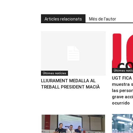
Articles relacionats
Més de l'autor
Últimes notíc
Últimes notícies
UGT FICA
LLIURAMENT MEDALLA AL
muestra s
TREBALL PRESIDENT MACIÀ
las perso
grave acc
ocurrido