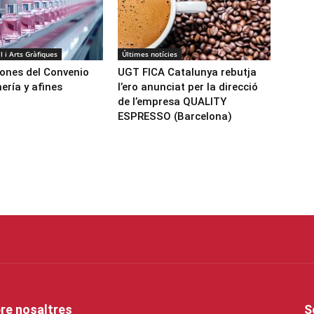
l i Arts Gràfiques
Últimes notícies
ones del Convenio
UGT FICA Catalunya rebutja
ería y afines
l’ero anunciat per la direcció
de l’empresa QUALITY
ESPRESSO (Barcelona)
re nosaltres
S