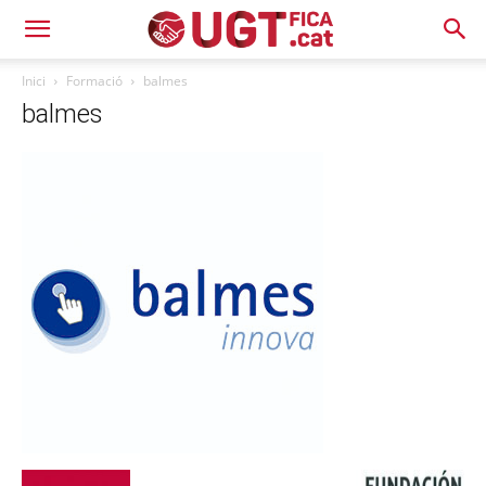
Inici
Formació
balmes
balmes