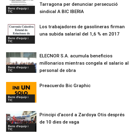
Tarragona per denunciar persecució
Bens d'equip i
sindical A BIC IBERIA
TIC
Los trabajadores de gasolineras firman
una subida salarial del 1,6 % en 2017
Bens d'equip i
TIC
ELECNOR S.A. acumula beneficios
millonarios mientras congela el salario al
Bens d'equip i
personal de obra
TIC
Preacuerdo Bic Graphic
Bens d'equip i
TIC
Principi d’acord a Zardoya Otis després
de 10 dies de vaga
Bens d'equip i
TIC