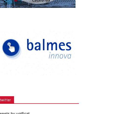
twitter
weets by ugtficat