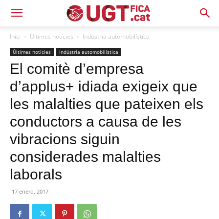
Inici
Últimes notícies
Indústria automobilística
Últimes notícies
Indústria automobilística
El comitè d’empresa
d’applus+ idiada exigeix que
les malalties que pateixen els
conductors a causa de les
vibracions siguin
considerades malalties
laborals
17 enero, 2017