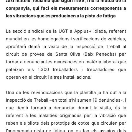
Així mateix, reclama que sigui l’INSS, i no la mútua de la
companyia, qui faci els mesuraments corresponents a
les vibracions que es produeixen a la pista de fatiga
La secció sindical de la UGT a Applus+ Idiada, referent
mundial en les homologacions i verificacions de vehicles,
aprofitarà demà la visita de la Inspecció de Treball al
circuit de proves de Santa Oliva (Baix Penedès) per
tornar a denunciar les mancances en matèria laboral que
pateixen els 1.300 treballadors i treballadores que
operen en el circuit i altres instal·lacions.
Una de les reivindicacions que la plantilla ja ha dut a la
Inspecció de Treball –en total s’hi sumen 19 denúncies-, i
que demà tornarà a denunciar durant la visita, és la
referent a les malalties originades per la vibració que
reben els pilots dels prototips de cotxe que circulen per
l’anomenada pista de fatiga, on es fan els assajos dels