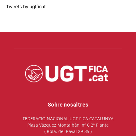
Tweets by ugtficat
Sobre nosaltres
FEDERACIÓ NACIONAL UGT FICA CATALUNYA
Plaza Vázquez Montalbán, nº 6 2ª Planta
( Rbla. del Raval 29-35 )